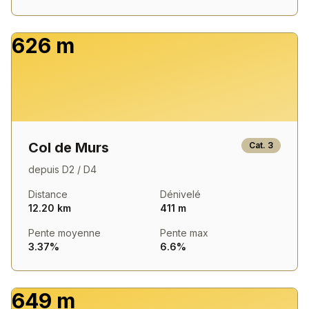
626 m
Col de Murs
Cat.
3
depuis
D2 / D4
Distance
Dénivelé
12.20 km
411 m
Pente moyenne
Pente max
3.37%
6.6%
649 m