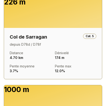
226 m
Col de Sarragan
Cat.
5
depuis
D78d / D78f
Distance
Dénivelé
4.70 km
174 m
Pente moyenne
Pente max
3.7%
12.0%
1000 m