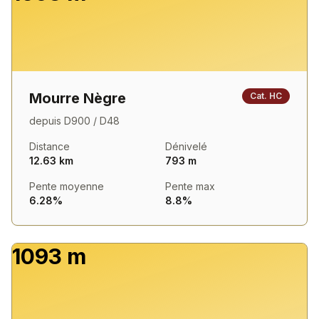
Mourre Nègre
Cat.
HC
depuis
D900 / D48
Distance
Dénivelé
12.63 km
793 m
Pente moyenne
Pente max
6.28%
8.8%
1093 m