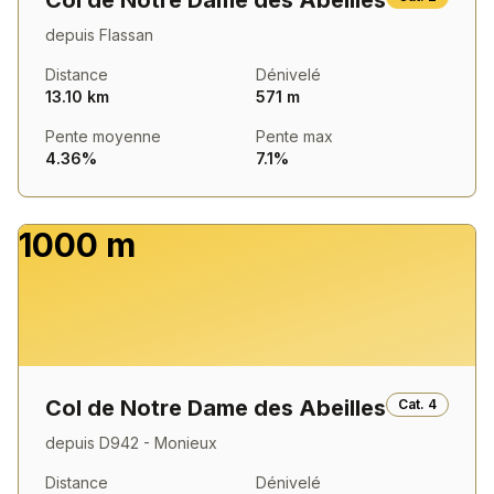
Col de Notre Dame des Abeilles
depuis
Flassan
Distance
Dénivelé
13.10 km
571 m
Pente moyenne
Pente max
4.36%
7.1%
1000 m
Col de Notre Dame des Abeilles
Cat.
4
depuis
D942 - Monieux
Distance
Dénivelé