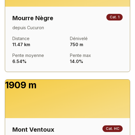
Mourre Nègre
Cat.
1
depuis
Cucuron
Distance
Dénivelé
11.47 km
750 m
Pente moyenne
Pente max
6.54%
14.0%
1909 m
Mont Ventoux
Cat.
HC