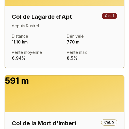
Col de Lagarde d'Apt
Cat.
1
depuis
Rustrel
Distance
Dénivelé
11.10 km
770 m
Pente moyenne
Pente max
6.94%
8.5%
591 m
Col de la Mort d'Imbert
Cat.
5