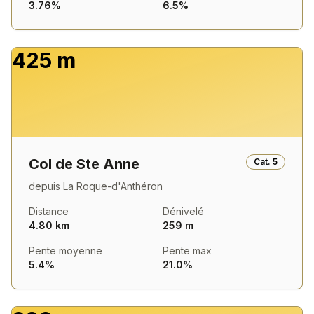
3.76%
6.5%
425 m
Col de Ste Anne
Cat.
5
depuis
La Roque-d'Anthéron
Distance
Dénivelé
4.80 km
259 m
Pente moyenne
Pente max
5.4%
21.0%