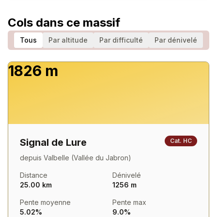
Cols dans ce massif
Tous
Par altitude
Par difficulté
Par dénivelé
1826 m
Signal de Lure
Cat.
HC
depuis
Valbelle (Vallée du Jabron)
Distance
Dénivelé
25.00 km
1256 m
Pente moyenne
Pente max
5.02%
9.0%