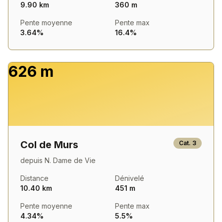
9.90 km
360 m
Pente moyenne
Pente max
3.64%
16.4%
626 m
Col de Murs
Cat.
3
depuis
N. Dame de Vie
Distance
Dénivelé
10.40 km
451 m
Pente moyenne
Pente max
4.34%
5.5%