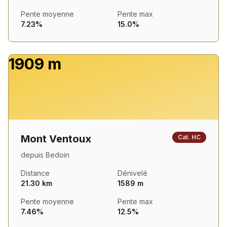
Pente moyenne
Pente max
7.23%
15.0%
1909 m
Mont Ventoux
Cat.
HC
depuis
Bedoin
Distance
Dénivelé
21.30 km
1589 m
Pente moyenne
Pente max
7.46%
12.5%