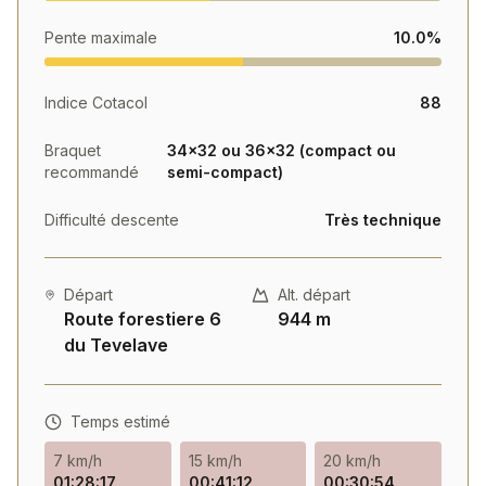
de végétation, passant des forêts de feuillus aux
Pente maximale
10.0%
alpages d'altitude.
Cette ascension représente un défi stimulant
pour une sortie à la journée, combinant
Indice Cotacol
88
challenge sportif et découverte d'un territoire
Braquet
34×32 ou 36×32 (compact ou
authentique.
recommandé
semi-compact)
Difficulté descente
Très technique
Départ
Alt. départ
Route forestiere 6
944 m
du Tevelave
Temps estimé
7 km/h
15 km/h
20 km/h
01:28:17
00:41:12
00:30:54