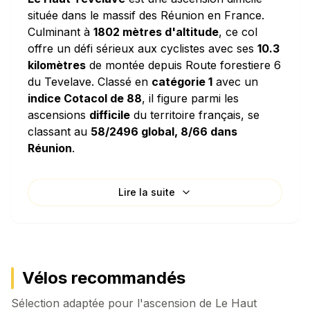
située dans le massif des Réunion en France.
Culminant à
1802 mètres d'altitude
, ce col
offre un défi sérieux aux cyclistes avec ses
10.3
kilomètres
de montée depuis Route forestiere 6
du Tevelave. Classé en
catégorie 1
avec un
indice Cotacol de 88
, il figure parmi les
ascensions
difficile
du territoire français, se
classant au
58/2496 global, 8/66 dans
Réunion
.
Caractéristiques techniques
Lire la suite
L'ascension de Le Haut Tévelave se distingue
par sa
pente moyenne de 8.33%
, une valeur
considérable qui en fait une montée soutenue
sans répit. La densité de dénivelé de
83.3
mètres par kilomètre
signifie que vous
Vélos recommandés
grimperez l'équivalent d'un immeuble de 28
Sélection adaptée pour l'ascension de
étages pour chaque kilomètre parcouru
Le Haut