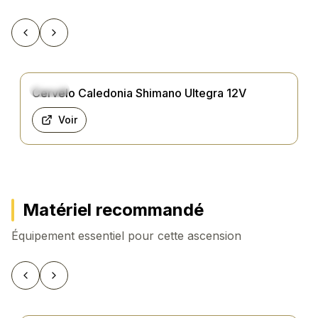
maximale atteignant 10.1%
.
Partant de
Plan d'Asse à 879 mètres
Précédent
Suivant
d'altitude
, vous devrez surmonter un
dénivelé
total de 583 mètres
pour atteindre le sommet.
Cette configuration en fait une ascension plus
Route
Cervélo Caledonia Shimano Ultegra 12V
facile que Col de Peyresourde mais plus court.
Voir
Conseils pour l'ascension
Pour aborder cette montée dans les meilleures
conditions, nous recommandons un
34×32 ou
36×32 (compact ou semi-compact)
qui vous
permettra de maintenir une cadence
Matériel recommandé
confortable dans les passages les plus pentus.
Équipement essentiel pour cette ascension
Prévoyez suffisamment d'eau, car l'effort sera
modéré mais constant.
Selon votre niveau, comptez entre
01:18:51 (à 7
Précédent
Suivant
km/h)
pour les cyclistes débutants ou en mode
contemplatif,
00:36:48 (à 15 km/h)
pour les