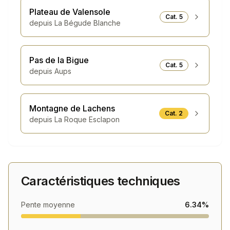
Son classement de
622/2496 global, 10/25
Plateau de Valensole
dans Verdon
la place parmi les cols les plus
Cat.
5
depuis
La Bégude Blanche
difficiles de France, ce qui en fait une ascension
de prestige à ajouter à votre palmarès.
Pas de la Bigue
Expérience globale
Cat.
5
depuis
Aups
Coulet de Calasse n'est pas seulement un défi
sportif, c'est aussi une expérience visuelle
remarquable. L'ascension vous offre des
Montagne de Lachens
Cat.
2
panoramas sur la région environnante et le
depuis
La Roque Esclapon
massif des Verdon. Les 583 mètres de dénivelé
vous permettent de traverser différents étages
de végétation, passant à travers différents
paysages forestiers.
Caractéristiques techniques
Cette ascension représente un objectif
accessible pour une sortie à la journée,
combinant challenge sportif et découverte d'un
Pente moyenne
6.34%
territoire authentique.