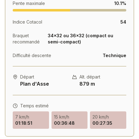
Pente maximale
10.1%
Indice Cotacol
54
Braquet
34×32 ou 36×32 (compact ou
recommandé
semi-compact)
Difficulté descente
Technique
Départ
Alt. départ
Plan d'Asse
879 m
Temps estimé
7 km/h
15 km/h
20 km/h
01:18:51
00:36:48
00:27:35