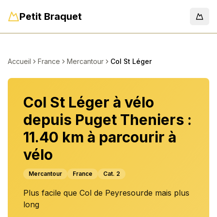
Petit Braquet
Men
Accueil
France
Mercantour
Col St Léger
Col St Léger à vélo
depuis Puget Theniers :
11.40 km à parcourir à
vélo
Mercantour
France
Cat.
2
Plus facile que Col de Peyresourde mais plus
long