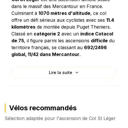
dans le massif des Mercantour en France.
Culminant à
1070 mètres d'altitude
, ce col
offre un défi sérieux aux cyclistes avec ses
11.4
kilomètres
de montée depuis Puget Theniers.
Classé en
catégorie 2
avec un
indice Cotacol
de 75
, il figure parmi les ascensions
difficile
du
territoire français, se classant au
692/2496
global, 11/42 dans Mercantour
.
Caractéristiques techniques
Lire la suite
L'ascension de Col St Léger se distingue par sa
pente moyenne de 5.78%
, ce qui en fait une
montée régulière et modérée. La densité de
dénivelé de
57.8 mètres par kilomètre
signifie
que vous grimperez l'équivalent d'un immeuble
Vélos recommandés
de 19 étages pour chaque kilomètre parcouru
Sélection adaptée pour l'ascension de
horizontalement. Le col présente des passages
Col St Léger
plus pentus avec une
pente maximale