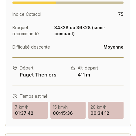
Indice Cotacol
75
Braquet
34×28 ou 36×28 (semi-
recommandé
compact)
Difficulté descente
Moyenne
Départ
Alt. départ
Puget Theniers
411 m
Temps estimé
7 km/h
15 km/h
20 km/h
01:37:42
00:45:36
00:34:12