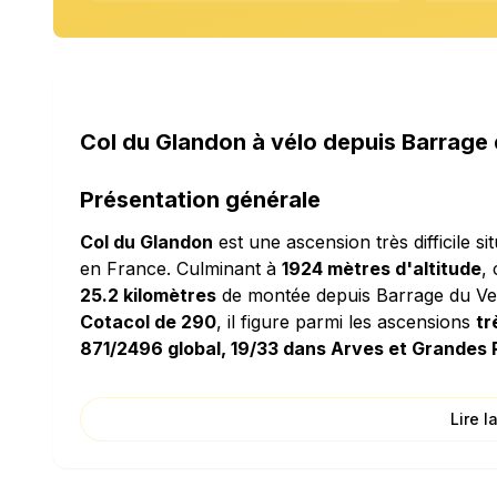
Col du Glandon à vélo depuis Barrage
Présentation générale
Col du Glandon
est une ascension très difficile 
en France. Culminant à
1924 mètres d'altitude
,
25.2 kilomètres
de montée depuis Barrage du Ve
Cotacol de 290
, il figure parmi les ascensions
tr
871/2496 global, 19/33 dans Arves et Grandes
Caractéristiques techniques
Lire l
L'ascension de Col du Glandon se distingue par 
ascension relativement douce. La densité de déni
grimperez l'équivalent d'un immeuble de 15 étag