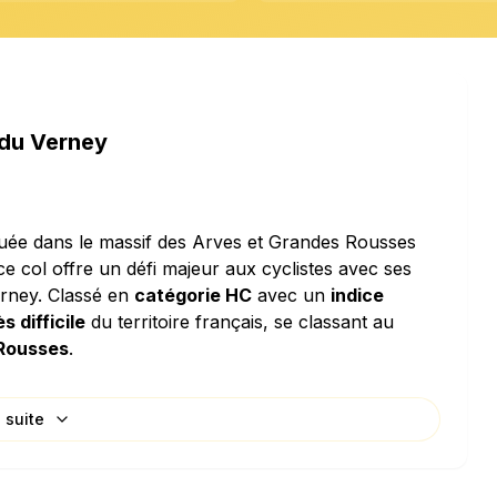
 du Verney
située dans le massif des Arves et Grandes Rousses
 ce col offre un défi majeur aux cyclistes avec ses
rney. Classé en
catégorie HC
avec un
indice
ès difficile
du territoire français, se classant au
 Rousses
.
a suite
sa
pente moyenne de 4.57%
, ce qui en fait une
velé de
45.7 mètres par kilomètre
signifie que vous
es pour chaque kilomètre parcouru horizontalement.