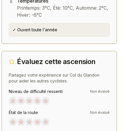
Températures
Printemps: 3°C, Été: 10°C, Automne: 2°C,
Hiver: -6°C
✓ Ouvert toute l'année
Accessoires
Chaussures
Lunettes Oakley Sutro Lite
Chaussures Route Fizi
Sweep
Tempo
Évaluez cette ascension
Voir
Voir
Partagez votre expérience sur
Col du Glandon
pour aider les autres cyclistes.
Niveau de difficulté ressenti
Non évalué
État de la route
Non évalué