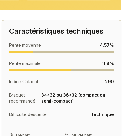
Caractéristiques techniques
Pente moyenne
4.57%
Pente maximale
11.8%
Indice Cotacol
290
Braquet
34×32 ou 36×32 (compact ou
recommandé
semi-compact)
Difficulté descente
Technique
Départ
Alt. départ