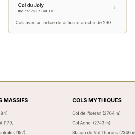
Col du Joly
Indice:
292
• Cat.
HC
Cols avec un indice de difficulté proche de
290
S MASSIFS
COLS MYTHIQUES
184
)
Col de l'Iseran
(
2764 m
)
st
(
179
)
Col Agnel
(
2743 m
)
ntrales
(
152
)
Station de Val Thorens
(
2340 