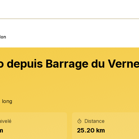
don
o depuis Barrage du Verne
 long
ivelé
Distance
m
25.20 km