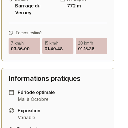
Barrage du
772 m
Verney
Temps estimé
7 km/h
15 km/h
20 km/h
03:36:00
01:40:48
01:15:36
Route
Route
BMC Roadmachine Five
Orbea Orca M30 Shim
Shimano 105 12V
105 12V
Informations pratiques
Voir
Voir
Période optimale
Mai à Octobre
Exposition
Variable