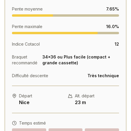
étages de végétation, passant à travers
Pente moyenne
7.65%
différents paysages forestiers.
Cette ascension représente un objectif
Pente maximale
16.0%
accessible pour une sortie à la journée,
combinant challenge sportif et découverte d'un
territoire authentique.
Indice Cotacol
12
Braquet
34×36 ou Plus facile (compact +
recommandé
grande cassette)
Difficulté descente
Très technique
Départ
Alt. départ
Nice
23 m
Temps estimé