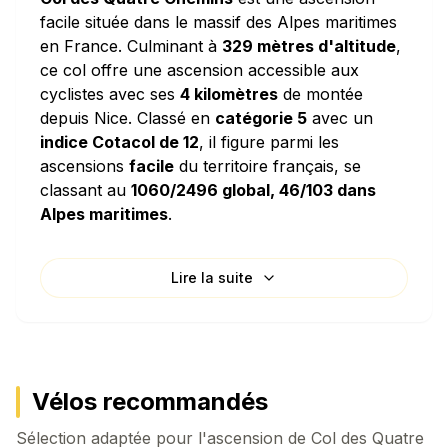
facile située dans le massif des Alpes maritimes
en France. Culminant à
329 mètres d'altitude
,
ce col offre une ascension accessible aux
cyclistes avec ses
4 kilomètres
de montée
depuis Nice. Classé en
catégorie 5
avec un
indice Cotacol de 12
, il figure parmi les
ascensions
facile
du territoire français, se
classant au
1060/2496 global, 46/103 dans
Alpes maritimes
.
Caractéristiques techniques
Lire la suite
L'ascension de Col des Quatre Chemins se
distingue par sa
pente moyenne de 7.65%
, une
valeur considérable qui en fait une montée
soutenue sans répit. La densité de dénivelé de
76.5 mètres par kilomètre
signifie que vous
Vélos recommandés
grimperez l'équivalent d'un immeuble de 26
Sélection adaptée pour l'ascension de
étages pour chaque kilomètre parcouru
Col des Quatre