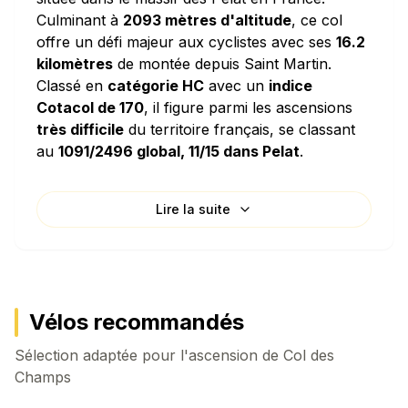
Culminant à
2093 mètres d'altitude
, ce col
offre un défi majeur aux cyclistes avec ses
16.2
kilomètres
de montée depuis Saint Martin.
Classé en
catégorie HC
avec un
indice
Cotacol de 170
, il figure parmi les ascensions
très difficile
du territoire français, se classant
au
1091/2496 global, 11/15 dans Pelat
.
Caractéristiques techniques
Lire la suite
L'ascension de Col des Champs se distingue par
sa
pente moyenne de 6.49%
, ce qui en fait
une montée régulière et modérée. La densité de
dénivelé de
64.9 mètres par kilomètre
signifie
que vous grimperez l'équivalent d'un immeuble
Vélos recommandés
de 22 étages pour chaque kilomètre parcouru
Sélection adaptée pour l'ascension de
horizontalement. Le col présente des passages
Col des
Champs
particulièrement raides avec une
pente
maximale atteignant 13%
.