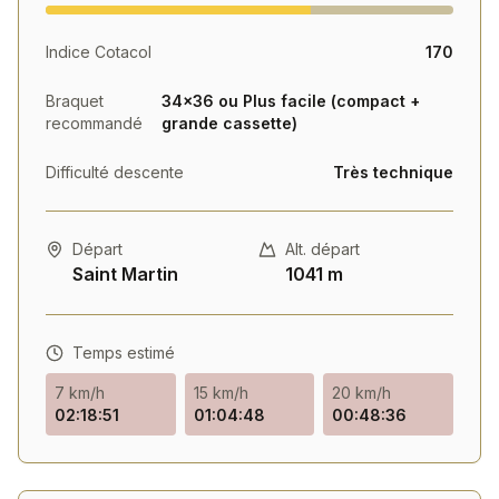
challenge sportif et découverte d'un territoire
authentique.
Indice Cotacol
170
Braquet
34×36 ou Plus facile (compact +
recommandé
grande cassette)
Difficulté descente
Très technique
Départ
Alt. départ
Saint Martin
1041 m
Temps estimé
7 km/h
15 km/h
20 km/h
02:18:51
01:04:48
00:48:36