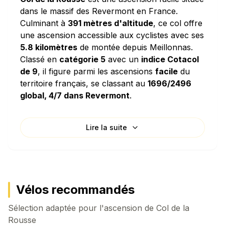
dans le massif des Revermont en France.
Culminant à
391 mètres d'altitude
, ce col offre
une ascension accessible aux cyclistes avec ses
5.8 kilomètres
de montée depuis Meillonnas.
Classé en
catégorie 5
avec un
indice Cotacol
de 9
, il figure parmi les ascensions
facile
du
territoire français, se classant au
1696/2496
global, 4/7 dans Revermont
.
Caractéristiques techniques
Lire la suite
L'ascension de Col de la Rousse se distingue par
sa
pente moyenne de 2.69%
, ce qui en fait
une ascension relativement douce. La densité de
dénivelé de
26.9 mètres par kilomètre
signifie
que vous grimperez l'équivalent d'un immeuble
Vélos recommandés
de 9 étages pour chaque kilomètre parcouru
Sélection adaptée pour l'ascension de
horizontalement. Le col présente des passages
Col de la
Rousse
plus pentus avec une
pente maximale