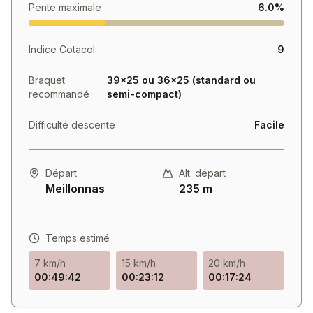
Pente maximale
6.0%
Indice Cotacol
9
Braquet
39×25 ou 36×25 (standard ou
recommandé
semi-compact)
Difficulté descente
Facile
Départ
Alt. départ
Meillonnas
235 m
Temps estimé
7 km/h
15 km/h
20 km/h
00:49:42
00:23:12
00:17:24