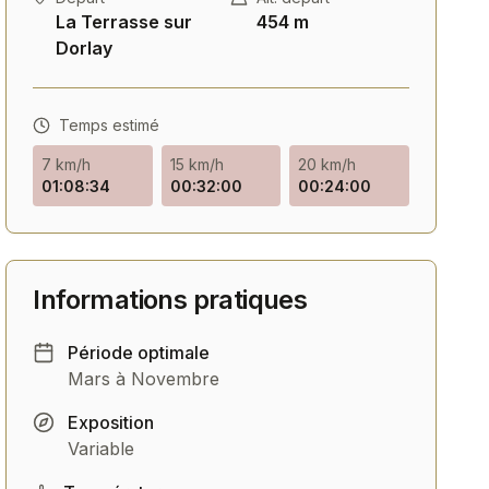
La Terrasse sur
454 m
Dorlay
Temps estimé
7 km/h
15 km/h
20 km/h
01:08:34
00:32:00
00:24:00
Route
Route Électrique
Route Trek Domane SL 5
Orbea Gain M30i Shi
Shimano 105 12V
105 Di2 12V
Informations pratiques
Voir
Voir
Période optimale
Mars à Novembre
Exposition
Variable