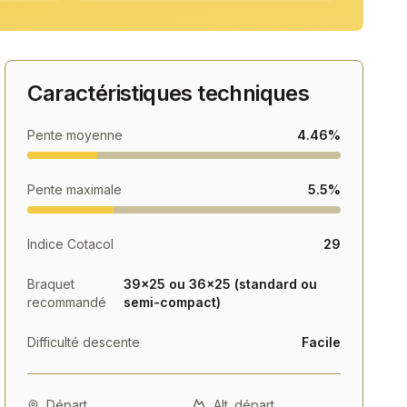
Caractéristiques techniques
Pente moyenne
4.46%
Pente maximale
5.5%
Indice Cotacol
29
Braquet
39×25 ou 36×25 (standard ou
recommandé
semi-compact)
Difficulté descente
Facile
Départ
Alt. départ