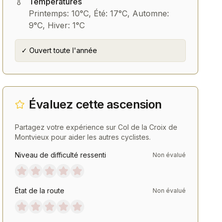
Températures
Printemps: 10°C, Été: 17°C, Automne:
9°C, Hiver: 1°C
✓ Ouvert toute l'année
Pneus
Chaussures
Continental GP 5000 700
Chaussures Route Fizi
mm
Tempo
Évaluez cette ascension
Voir
Voir
Partagez votre expérience sur
Col de la Croix de
Montvieux
pour aider les autres cyclistes.
Niveau de difficulté ressenti
Non évalué
État de la route
Non évalué