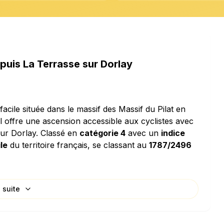
puis La Terrasse sur Dorlay
acile située dans le massif des Massif du Pilat en
ol offre une ascension accessible aux cyclistes avec
ur Dorlay. Classé en
catégorie 4
avec un
indice
le
du territoire français, se classant au
1787/2496
a suite
istingue par sa
pente moyenne de 4.46%
, ce qui en
 de dénivelé de
44.6 mètres par kilomètre
signifie
de 15 étages pour chaque kilomètre parcouru