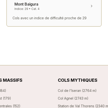
Mont Baïgura
Indice:
29
• Cat.
4
Cols avec un indice de difficulté proche de
29
S MASSIFS
COLS MYTHIQUES
184
)
Col de l'Iseran
(
2764 m
)
st
(
179
)
Col Agnel
(
2743 m
)
ntrales
(
152
)
Station de Val Thorens
(
2340 