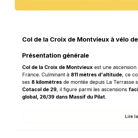
Col de la Croix de Montvieux à vélo de
Présentation générale
Col de la Croix de Montvieux
est une ascension f
France. Culminant à
811 mètres d'altitude
, ce c
ses
8 kilomètres
de montée depuis La Terrasse s
Cotacol de 29
, il figure parmi les ascensions
faci
global, 26/39 dans Massif du Pilat
.
Caractéristiques techniques
Lire l
L'ascension de Col de la Croix de Montvieux se d
fait une ascension relativement douce. La densité
que vous grimperez l'équivalent d'un immeuble 