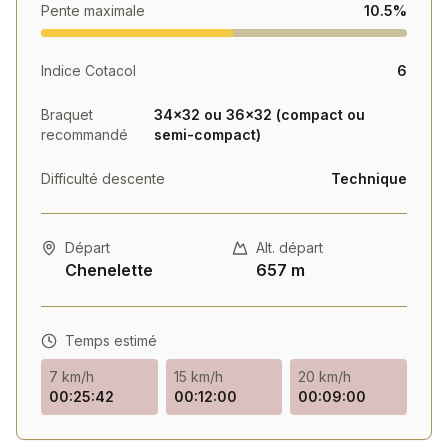
Pente maximale
10.5%
combinant challenge sportif et découverte d'un
territoire authentique.
Indice Cotacol
6
Braquet
34×32 ou 36×32 (compact ou
recommandé
semi-compact)
Difficulté descente
Technique
Départ
Alt. départ
Chenelette
657 m
Temps estimé
7 km/h
15 km/h
20 km/h
00:25:42
00:12:00
00:09:00