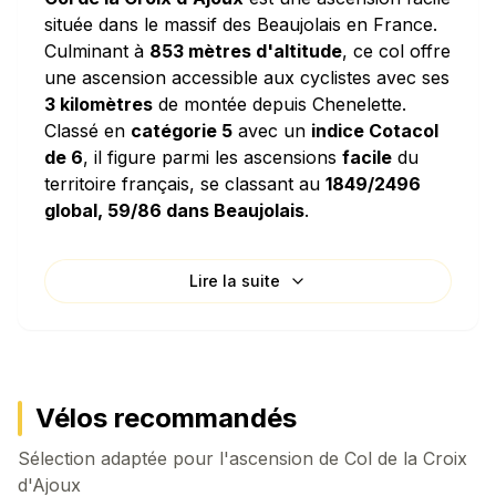
située dans le massif des Beaujolais en France.
Culminant à
853 mètres d'altitude
, ce col offre
une ascension accessible aux cyclistes avec ses
3 kilomètres
de montée depuis Chenelette.
Classé en
catégorie 5
avec un
indice Cotacol
de 6
, il figure parmi les ascensions
facile
du
territoire français, se classant au
1849/2496
global, 59/86 dans Beaujolais
.
Caractéristiques techniques
Lire la suite
L'ascension de Col de la Croix d'Ajoux se
distingue par sa
pente moyenne de 6.53%
, ce
qui en fait une montée régulière et modérée. La
densité de dénivelé de
65.3 mètres par
kilomètre
signifie que vous grimperez
Vélos recommandés
l'équivalent d'un immeuble de 22 étages pour
Sélection adaptée pour l'ascension de
chaque kilomètre parcouru horizontalement. Le
Col de la Croix
d'Ajoux
col présente des passages particulièrement