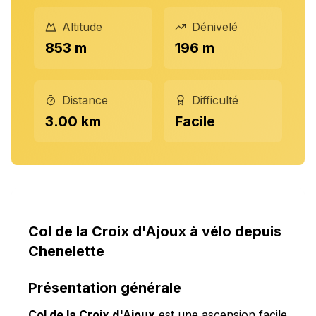
Altitude
Dénivelé
853 m
196 m
Distance
Difficulté
3.00 km
Facile
Col de la Croix d'Ajoux à vélo depuis
Chenelette
Présentation générale
Col de la Croix d'Ajoux
est une ascension facile