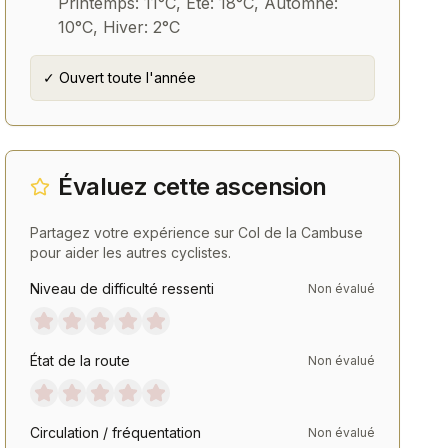
Printemps: 11°C, Été: 18°C, Automne:
10°C, Hiver: 2°C
✓ Ouvert toute l'année
Pneus
Composants
Continental GP 5000 700
Pédales SHIMANO Ult
mm
PD-R8000
Évaluez cette ascension
Voir
Voir
Partagez votre expérience sur
Col de la Cambuse
pour aider les autres cyclistes.
Niveau de difficulté ressenti
Non évalué
État de la route
Non évalué
Circulation / fréquentation
Non évalué