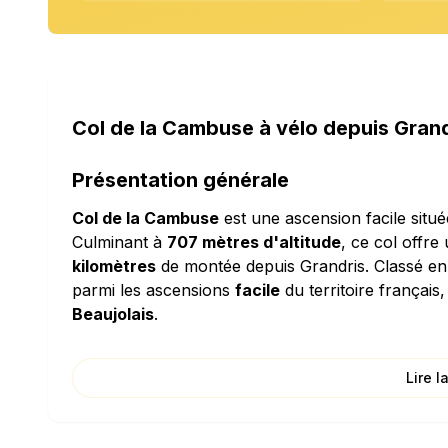
Col de la Cambuse à vélo depuis Grand
Présentation générale
Col de la Cambuse
est une ascension facile situé
Culminant à
707 mètres d'altitude
, ce col offr
kilomètres
de montée depuis Grandris. Classé e
parmi les ascensions
facile
du territoire français
Beaujolais
.
Caractéristiques techniques
Lire l
L'ascension de Col de la Cambuse se distingue p
ascension relativement douce. La densité de déni
grimperez l'équivalent d'un immeuble de 12 étag