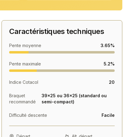
Caractéristiques techniques
Pente moyenne
3.65%
Pente maximale
5.2%
Indice Cotacol
20
Braquet
39×25 ou 36×25 (standard ou
recommandé
semi-compact)
Difficulté descente
Facile
Départ
Alt. départ