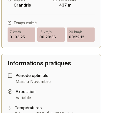
Grandris
437 m
Temps estimé
7 km/h
15 km/h
20 km/h
01:03:25
00:29:36
00:22:12
Route
Route
Van Rysel RCR Pro Shimano
Route Trek Domane SL
Informations pratiques
Ultegra Di2 12V
Shimano 105 12V
Voir
Voir
Période optimale
Mars à Novembre
Exposition
Variable
Températures