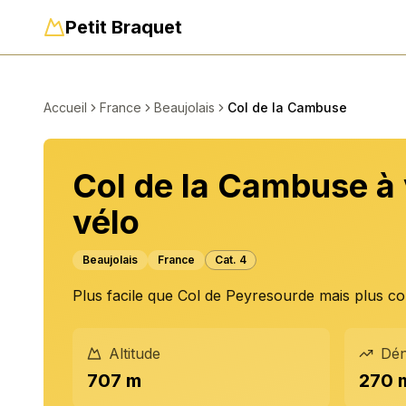
Petit Braquet
Accueil
France
Beaujolais
Col de la Cambuse
Col de la Cambuse à 
vélo
Beaujolais
France
Cat.
4
Plus facile que Col de Peyresourde mais plus co
Altitude
Dén
707 m
270 