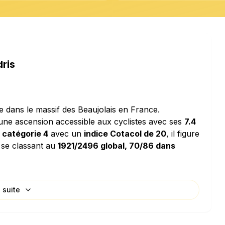
ris
e dans le massif des Beaujolais en France.
e une ascension accessible aux cyclistes avec ses
7.4
n
catégorie 4
avec un
indice Cotacol de 20
, il figure
, se classant au
1921/2496 global, 70/86 dans
a suite
ar sa
pente moyenne de 3.65%
, ce qui en fait une
velé de
36.5 mètres par kilomètre
signifie que vous
es pour chaque kilomètre parcouru horizontalement.