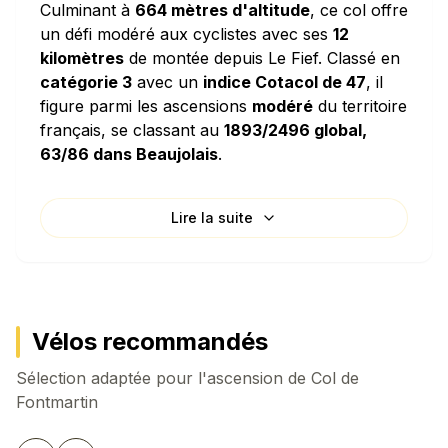
Culminant à
664 mètres d'altitude
, ce col offre
un défi modéré aux cyclistes avec ses
12
kilomètres
de montée depuis Le Fief. Classé en
catégorie 3
avec un
indice Cotacol de 47
, il
figure parmi les ascensions
modéré
du territoire
français, se classant au
1893/2496 global,
63/86 dans Beaujolais
.
Caractéristiques techniques
Lire la suite
L'ascension de Col de Fontmartin se distingue
par sa
pente moyenne de 3.23%
, ce qui en fait
une ascension relativement douce. La densité de
dénivelé de
32.3 mètres par kilomètre
signifie
que vous grimperez l'équivalent d'un immeuble
Vélos recommandés
de 11 étages pour chaque kilomètre parcouru
Sélection adaptée pour l'ascension de
horizontalement. Le col présente des passages
Col de
Fontmartin
plus pentus avec une
pente maximale
atteignant 7.4%
.