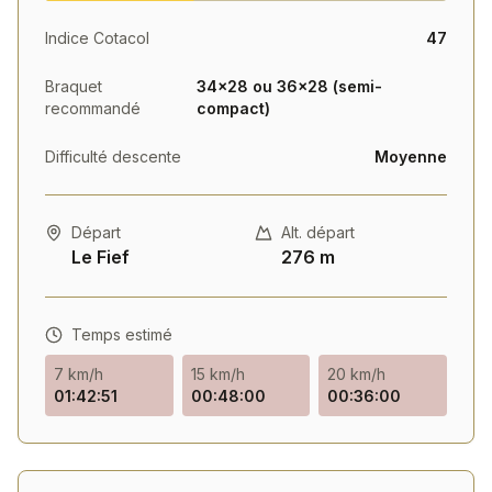
Indice Cotacol
47
Braquet
34×28 ou 36×28 (semi-
recommandé
compact)
Difficulté descente
Moyenne
Départ
Alt. départ
Le Fief
276 m
Temps estimé
7 km/h
15 km/h
20 km/h
01:42:51
00:48:00
00:36:00