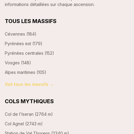
informations détaillées sur chaque ascension.
TOUS LES MASSIFS
Cévennes
(
184
)
Pyrénées est
(
179
)
Pyrénées centrales
(
152
)
Vosges
(
148
)
Alpes maritimes
(
105
)
Voir tous les massifs →
COLS MYTHIQUES
Col de l'Iseran
(
2764 m
)
Col Agnel
(
2743 m
)
Station de Val Thorens
(
2340 m
)